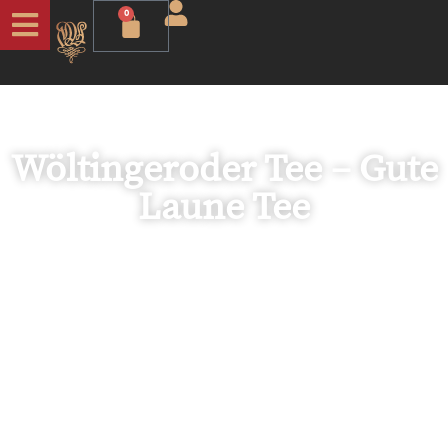
0
Wöltingeroder Tee – Gute
Laune Tee