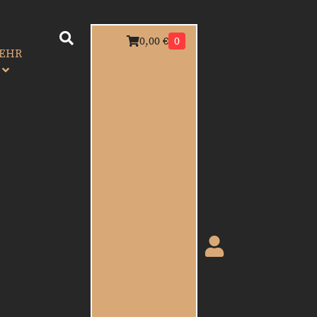
0,00
€
0
EHR