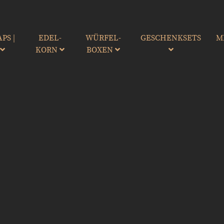
PS |
EDEL-
WÜRFEL-
GESCHENKSETS
M
cher Genuss
R
KORN
BOXEN
ebter
 sind.