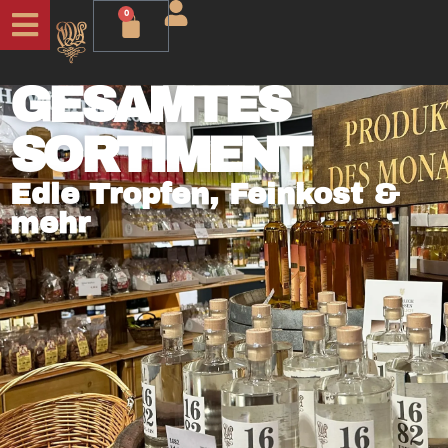
0
UNSER
GESAMTES
SORTIMENT
Edle Tropfen, Feinkost &
mehr