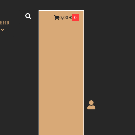
0,00
€
0
EHR