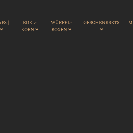
DISE
PS |
EDEL-
WÜRFEL-
GESCHENKSETS
M
e für Sie zu
R
KORN
BOXEN
is hin zu Merchprodukten