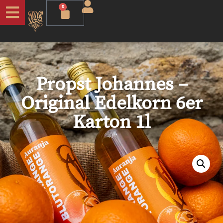
0
Propst Johannes –
Original Edelkorn 6er
Karton 1l