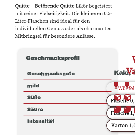
Quitte – Betörende Quitte
Likör begeistert
mit seiner Vielseitigkeit. Die kleineren 0,5-
Liter-Flaschen sind ideal für den
individuellen Genuss oder als charmantes
Mitbringsel für besondere Anlässe.
Geschmacksprofil
Va
Kaki, 
Geschmacksnote
mild
Würfel
Süße
Flasche 0,
Säure
Flasche 1,
Intensität
Karton 1,