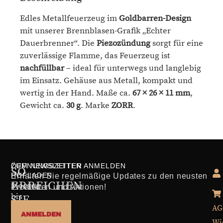
Edles Metallfeuerzeug im
Goldbarren-Design
mit unserer Brennblasen-Grafik „Echter
Dauerbrenner“. Die
Piezozündung
sorgt für eine
zuverlässige Flamme, das Feuerzeug ist
nachfüllbar
– ideal für unterwegs und langlebig
im Einsatz. Gehäuse aus Metall, kompakt und
wertig in der Hand. Maße ca.
67 × 26 × 11 mm
,
Gewicht ca.
30 g
. Marke
ZORR
.
ÖFFNUNGSZEITEN
ZUM NEWSLETTER ANMELDEN
SO
HOFLADEN
Erhalten Sie regelmäßige Updates zu den neusten
ERREICHEN
Montag
Produkten und Aktionen!
bis
SIE
Freitag
AG
UNS
ANMELDEN
10:00
Wi