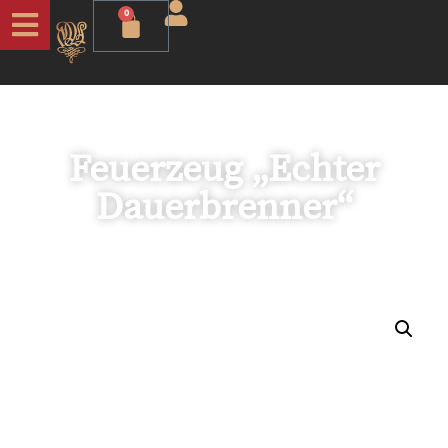
0
Feuerzeug „Echter
Dauerbrenner“