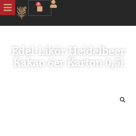
0
Edel-Likör Heidelbeer
Kakao 6er Karton 0,5l