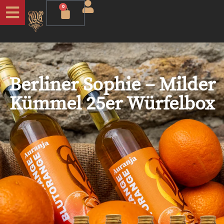
0
Berliner Sophie – Milder
Kümmel 25er Würfelbox