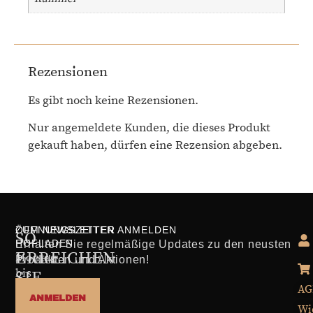
Rezensionen
Es gibt noch keine Rezensionen.
Nur angemeldete Kunden, die dieses Produkt
gekauft haben, dürfen eine Rezension abgeben.
ÖFFNUNGSZEITEN
ZUM NEWSLETTER ANMELDEN
SO
HOFLADEN
Erhalten Sie regelmäßige Updates zu den neusten
ERREICHEN
Montag
Produkten und Aktionen!
bis
SIE
Freitag
AG
UNS
ANMELDEN
10:00
Wi