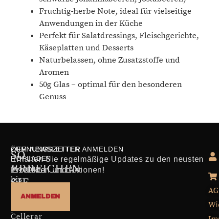
Fruchtig-herbe Note, ideal für vielseitige
Anwendungen in der Küche
Perfekt für Salatdressings, Fleischgerichte,
Käseplatten und Desserts
Naturbelassen, ohne Zusatzstoffe und
Aromen
50g Glas – optimal für den besonderen
Genuss
ÖFFNUNGSZEITEN
ZUM NEWSLETTER ANMELDEN
SO
HOFLADEN
Erhalten Sie regelmäßige Updates zu den neusten
ERREICHEN
Montag
Produkten und Aktionen!
bis
SIE
Freitag
AG
UNS
ANMELDEN
10:00
Wi
-
Cellerar