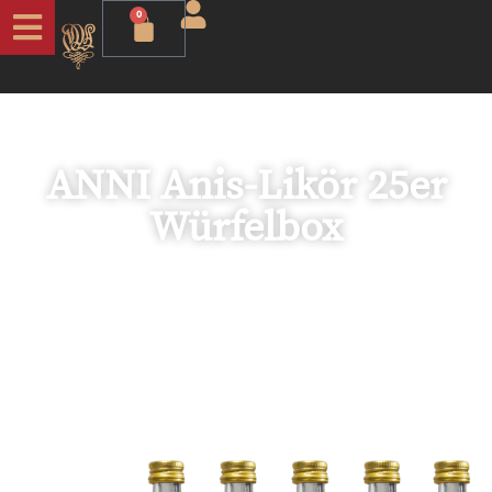
0
ANNI Anis-Likör 25er
Würfelbox