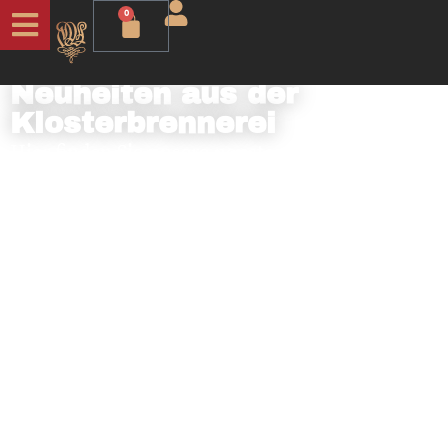
0
NEU
Neuheiten aus der
Klosterbrennerei
Hier finden Sie unsere neusten Kreationen