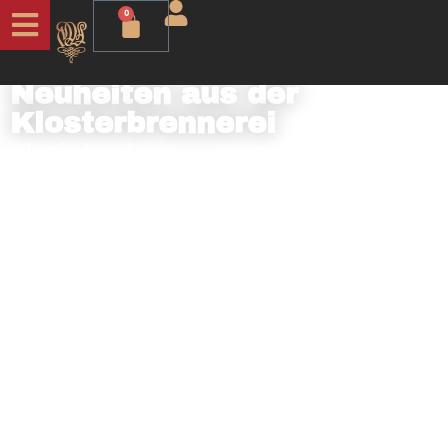
0
NEU
Neuheiten aus der
Klosterbrennerei
Hier finden Sie unsere neusten Kreationen